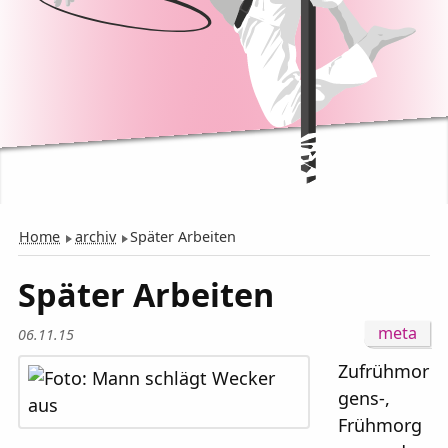
Home
archiv
Später Arbeiten
Später Arbeiten
06.11.15
01.07.06 - 17.
Zufrühmor
Rollen:
Hau
gens-,
Aussteller
Frühmorg