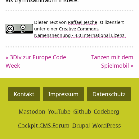
als Gymnsatikraum fristete.
Dieser Text von
Raffael Jesche
ist lizenziert
unter einer
Creative Commons
Namensnennung - 4.0 International Lizenz.
« 3Div zur Europe Code
Tanzen mit dem
Week
Spielmobil »
Kontakt
Impressum
Datenschutz
Mastodon
YouTube
Github
Codeberg
Cockpit CMS Forum
Drupal
WordPress