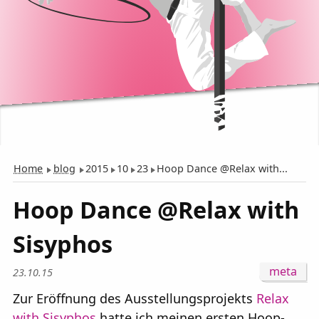
Home
blog
2015
10
23
Hoop Dance @Relax with...
Hoop Dance @Relax with
Sisyphos
23.10.15
08.04.15 | Ho
Zur Eröffnung des Ausstellungsprojekts
Relax
Galerie, Leipz
with Sisyphos
hatte ich meinen ersten Hoop-