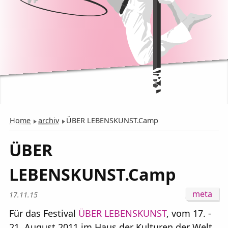
Home
archiv
ÜBER LEBENSKUNST.Camp
ÜBER
LEBENSKUNST.Camp
17.11.15
17.08.11 - 21
Für das Festival
ÜBER LEBENSKUNST
, vom 17. -
Haus der Kult
21. August 2011 im Haus der Kulturen der Welt